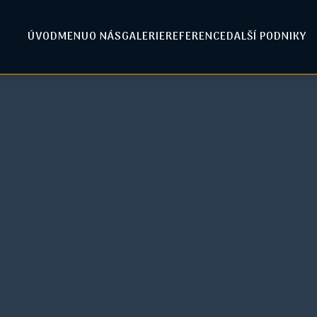
ÚVOD
MENU
O NÁS
GALERIE
REFERENCE
DALŠÍ PODNIKY