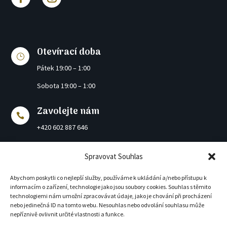
Otevírací doba
}
Pátek 19:00 – 1:00
Sobota 19:00 – 1:00
Zavolejte nám

+420 602 887 646
Napište nám
Spravovat Souhlas

info@dream-vlasim.cz
Abychom poskytli co nejlepší služby, používáme k ukládání a/nebo přístupu k
informacím o zařízení, technologie jako jsou soubory cookies. Souhlas s těmito
Kde nás najdete
technologiemi nám umožní zpracovávat údaje, jako je chování při procházení

nebo jedinečná ID na tomto webu. Nesouhlas nebo odvolání souhlasu může
Pláteníkova 49
nepříznivě ovlivnit určité vlastnosti a funkce.
258 01 Vlašim